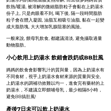
飲熱/暖湯, 被溶解的微細脂肪粒子會黏在上奶湯水
份子上, 只是肉眼看不到, 喝下後, 隔一段時間脂肪
粒子會在體入凝固, 油脂互相吸引油脂, 黏在一起變
成大脂肪塊, 大大增加乳腺阻塞的風險。
一般來說, 餵母乳飲食, 都建議清淡, 避免攝取過量
動物脂肪。
小心飲用上奶湯水 飲錯會跌奶或BB肚風
媽媽的飲食會影響乳汁的質與量，因為上奶湯水有
不同食材，視乎上奶湯水食材來源的質量與安全,
上奶湯水的調補功效難以均一，進食完有藥材的上
奶湯水，不建議立即餵哺母乳，最少相隔8小時，
避免BB搞肚風!
產後7日未可以飲上奶湯水