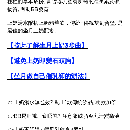
種植的草本成份, 富含母乳營養所需的維生素及礦
物質, 有助BB發育
上奶湯水配搭上奶精華飲，傳統+傳統雙劍合璧, 是
最佳的坐月上奶配搭。
【按此了解坐月上奶3步曲】
【
避免上奶即變石頭胸
】
【坐月做自己催乳師的辦法】
👉
上奶湯水無乜效? 配上1款傳統飲品, 功效加倍
👉
BB易肚餓、食唔飽? 注意卵磷脂令乳汁變稀薄
👉
上奶不肥媽? 餵母乳飲食3要點