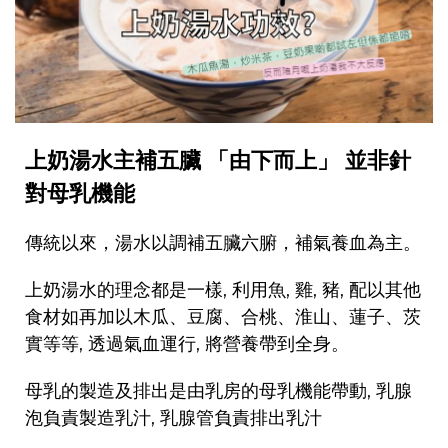
上奶湯水主補五臟
「由下而上」 並非針
對母乳機能
傳統以來，湯水以調補五臟六腑，補氣養血為主。
上奶湯水的理念都是一樣, 利用魚, 雞, 豬, 配以其他
食材如再加以木瓜、豆腐、合桃、淮山、蓮子、茨
實等等, 透過氣血運行, 將營養帶到全身。
母乳的製造及排出是由乳房的母乳機能帶動, 乳腺
泡負責製造乳汁, 乳腺管負責排出乳汁