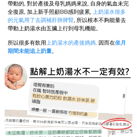
帶動的, 對於產後及母乳媽媽來說, 自身的氣血未完
全復原, 加上新手照顧BB感到疲累,
上奶湯水很多
的元氣用了去調補肝肺脾腎
, 所以根本不夠能量去
帶動上奶湯水由五臟上行到母乳機能。
所以很多有飲用
上奶湯水的產後媽媽,
因而在
坐月
期間未能追上奶量
。