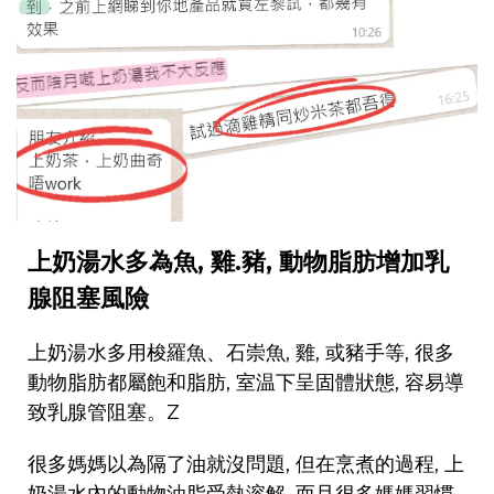
上奶湯水多為魚, 雞.豬, 動物脂肪增加乳
腺阻塞風險
上奶湯水多用梭羅魚、石崇魚, 雞, 或豬手等, 很多
動物脂肪都屬飽和脂肪, 室温下呈固體狀態, 容易導
致乳腺管阻塞。Z
很多媽媽以為隔了油就沒問題, 但在烹煮的過程, 上
奶湯水內的動物油脂受熱溶解, 而且很多媽媽習慣