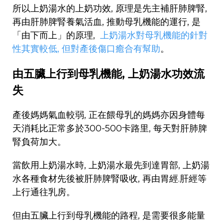
所以上奶湯水的上奶功效, 原理是先主補肝肺脾腎,
再由肝肺脾腎養氣活血, 推動母乳機能的運行, 是
「由下而上」的原理,
上奶湯水對母乳機能的針對
性其實較低, 但對產後傷口癒合有幫助
。
由五臟上行到母乳機能, 上奶湯水功效流
失
產後媽媽氣血較弱, 正在餵母乳的媽媽亦因身體每
天消耗比正常多於300-500卡路里, 每天對肝肺脾
腎負荷加大。
當飲用上奶湯水時, 上奶湯水最先到達胃部, 上奶湯
水各種食材先後被肝肺脾腎吸收, 再由胃經.肝經等
上行通往乳房。
但由五臟上行到母乳機能的路程, 是需要很多能量