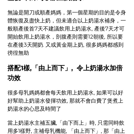
無論是開刀或順產媽媽，第一個星期的目的是令身
體恢復及盡快上奶，但未適合以上奶湯水補身，一
般順產後首7天不建議飲用上奶湯水, 產後7天才可
開始飲用上奶湯水，剖腹產則需要12朝後, 所以要
在產後3天開奶. 又或黃金期上奶, 很多媽媽都感到
徬徨無助
搭配1樣,「由上而下」, 令上奶湯水加倍
功效
很多母乳媽媽都會每天飲用上奶湯水, 如果可以好
好幫助上奶湯水發揮功效, 那就不會白費了煲煮上
奶湯水的心思及時間了
當上奶湯水主補五臟,「由下而上」時, 只需同時飲
用多1樣野, 主補母乳機能, 「由上而下」, 那「由上