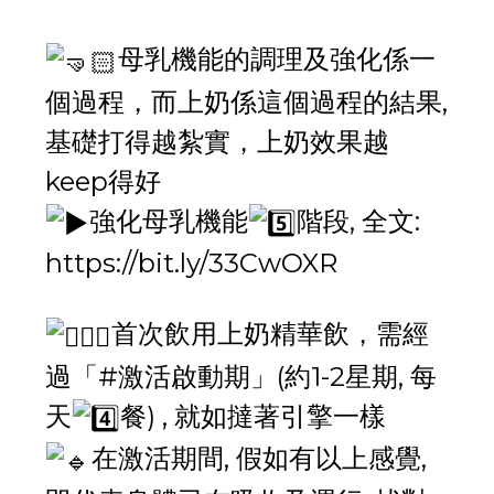
母乳機能的調理及強化係一
個過程，而上奶係這個過程的結果,
基礎打得越紮實，上奶效果越
keep得好
強化母乳機能
階段, 全文:
https://bit.ly/33CwOXR
首次飲用上奶精華飲，需經
過「
#激活啟動期
」(約1-2星期, 每
天
餐) , 就如撻著引擎一樣
在激活期間, 假如有以上感覺,