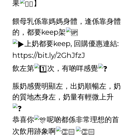
果
】
餵母乳係靠媽媽身體，逢係靠身體
的，都要keep架
上奶都要keep, 回購優惠連結:
https://bit.ly/2GhJfzJ
飲左第
次，有啲咩感覺
脹奶感覺明顯左，出奶順暢左，奶
的質地杰身左，奶量有輕微上升
恭喜你
呢啲都係非常理想的首
次飲用跡象啊