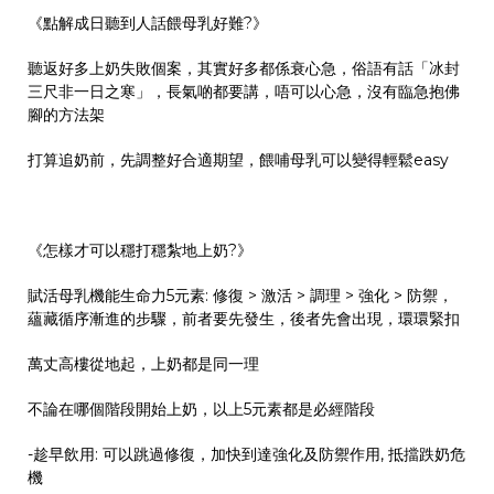
《點解成日聽到人話餵母乳好難?》
聽返好多上奶失敗個案，其實好多都係衰心急，俗語有話「冰封
三尺非一日之寒」，長氣啲都要講，唔可以心急，沒有臨急抱佛
腳的方法架
打算追奶前，先調整好合適期望，餵哺母乳可以變得輕鬆easy
《怎樣才可以穩打穩紮地上奶?》
賦活母乳機能生命力5元素: 修復 > 激活 > 調理 > 強化 > 防禦，
蘊藏循序漸進的步驟，前者要先發生，後者先會出現，環環緊扣
萬丈高樓從地起，上奶都是同一理
不論在哪個階段開始上奶，以上5元素都是必經階段
-趁早飲用: 可以跳過修復，加快到達強化及防禦作用, 抵擋跌奶危
機