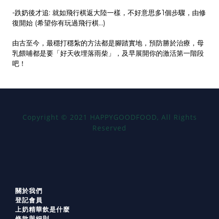
-跌奶後才追: 就如飛行棋返大陸一樣，不好意思多1個步驟，由修
復開始 (希望你有玩過飛行棋…)
由古至今，最穩打穩紮的方法都是腳踏實地，預防勝於治療，母
乳餵哺都是要「好天收埋落雨柴」，及早展開你的激活第一階段
吧！
Copyright
©
2021 HAPPYGOODFOOD, All Rights
Reserved
關於我們
登記會員
上奶精華飲是什麼
條款與細則