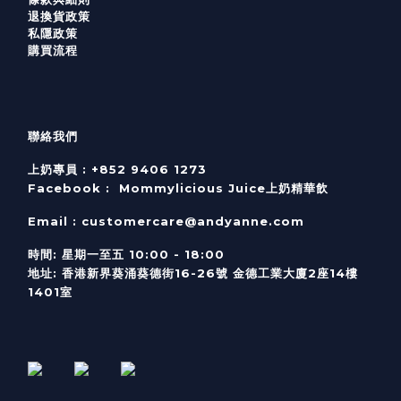
退換貨政策
私隱政策
購買流程
聯絡我們
上奶專員 :
+852 9406 1273
Facebook :
Mommylicious Juice上奶精華飲
Email :
customercare@andyanne.com
時間
:
星期一至五
10:00 - 18:00
地址
:
香港新界葵涌葵德街
16-26
號
金德工業大廈
2
座
14
樓
1401
室