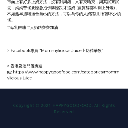
市面上有好多上奶方法，沒有對與錯，只有夾唔夾，與其試來試
去，媽媽苦惱要臨急抱佛腳臨跌才追奶 (皮質醇都即刻上升啦)，
不如趁早搵啱適合自己的方法，可以為你的人奶路
省卻不少煩
🚶‍♀‍
惱。
#
母乳餵哺
#
人奶路齊齊加油
> Facebook專頁 "Mommylicious Juice上奶精華飲"
> 香港及澳門優惠連
結:
https://www.happygoodfood.com/categories/momm
ylicious-juice
Copyright
©
2021 HAPPYGOODFOOD, All Rights
Reserved