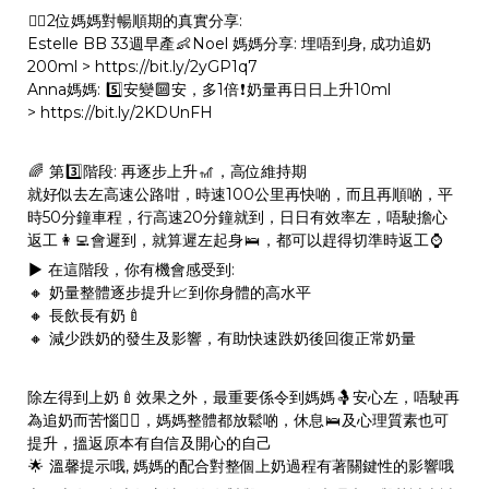
👉🏻
2位媽媽對暢順期的真實分享:
Estelle BB 33週早產
👶
Noel 媽媽分享: 埋唔到身, 成功追奶
200ml >
https://bit.ly/2yGP1q7
Anna媽媽:
5️⃣
安變
🔟
安，多1倍
❗
奶量再日日上升10ml
>
https://bit.ly/2KDUnFH
🌈
第
3️⃣
階段: 再逐步上升
🎢
，高位維持期
就好似去左高速公路咁，時速100公里再快啲，而且再順啲，平
時50分鐘車程，行高速20分鐘就到，日日有效率左，唔駛擔心
返工
👩‍💻
會遲到，就算遲左起身
🛌
，都可以趕得切準時返工
⌚
▶️
在這階段，你有機會感受到:
🔸
奶量整體逐步提升
📈
到你身體的高水平
🔸
長飲長有奶
🍼
🔸
減少跌奶的發生及影響，有助快速跌奶後回復正常奶量
除左得到上奶
🍼
效果之外，最重要係令到媽媽
🤱
安心左，唔駛再
為追奶而苦惱
，媽媽整體都放鬆啲，休息
🛌
及心理質素也可
🤷‍♀‍
提升，搵返原本有自信及開心的自己
🌟
溫馨提示哦, 媽媽的配合對整個上奶過程有著關鍵性的影響哦