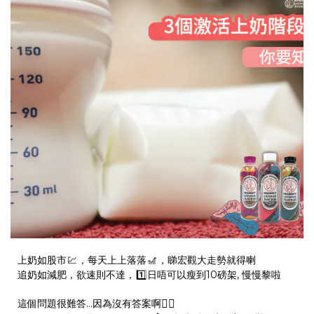
上奶如股市
💹
，每天上上落落
🎢
，睇宏觀大走勢就得喇
追奶如減肥，欲速則不達，
1️⃣
日唔可以瘦到10磅架, 慢慢黎啦
這個問題很難答…因為沒有答案啊
🤷‍♀‍