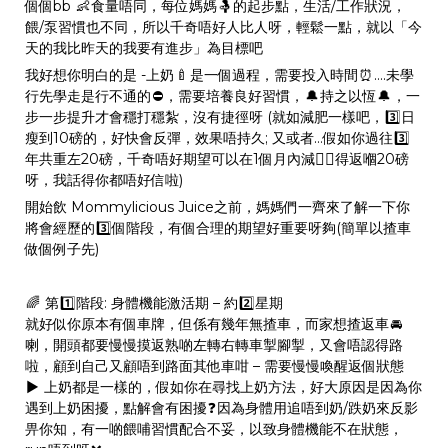
個個bb
👶
食量唔同，每位媽媽
🤱
的起步點，生活/工作狀況，
餵/泵習慣也不同，所以千奇唔好人比人呀，輕鬆一點，就以「今
天的我比昨天的我要有進步」為目標吧
我好想你明白的是 -上奶
🍼
是一個過程，需要投入時間
⏰
….未學
行先學走是行不通的
⛔
，需要培養良好習慣，
🔔
持之以恆
🔔
，一
步一步提升才會穩打穩紮，沒有捷徑呀 (就如減肥一樣吧，
3️⃣
日
瘦到10磅的，好快會反彈，效果唔持久; 又或者…假如你過往
3️⃣
年共重左20磅，千奇唔好期望可以在1個月內減
得返嗰20磅
🏃‍♀‍
呀，我話得你都唔好信啦)
開始飲 Mommylicious Juice之前，媽媽們一齊來了解一下你
將會經歷的
3️⃣
個階段，有個合理的期望好重要呀夠(簡單以揸車
做個例子先)
🌈
第
1️⃣
階段: 身體機能激活期 – 約
2️⃣
星期
就好似你原本有個車牌，但係有幾年無揸車，而家想揸返車
🚘
喇，開頭都要慢慢摸返熟啲左轉右轉車掣腳掣，又會唔認得路
啦，顧到自己又顧唔到路面其他車咁 – 需要慢慢喚醒返個狀態
▶️
上奶都是一樣的，假如你在尋找上奶方法，好大原因是因為你
遇到上奶困擾，點解會有困擾
❓
因為身體用追唔到奶/跌奶來反影
畀你知，有一啲餵哺習慣配合不妥，以致身體機能不在狀態，