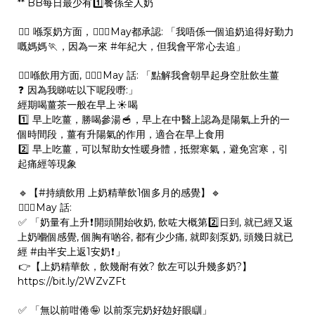
** BB每日最少有
1️⃣
餐係全人奶
👉🏻
喺泵奶方面，
💁🏻‍♀️
May都承認: 「我唔係一個追奶追得好勤力
嘅媽媽
🏃
，因為一來
#
年紀大
，但我會平常心去追」
👉🏻
喺飲用方面,
💁🏻‍♀️
May 話: 「點解我會朝早起身空肚飲生薑
❓
因為我睇咗以下呢段嘢:」
經期喝薑茶一般在早上
☀️
喝
1️⃣
早上吃薑，勝喝參湯
🥣
，早上在中醫上認為是陽氣上升的一
個時間段，薑有升陽氣的作用，適合在早上食用
2️⃣
早上吃薑，可以幫助女性暖身體，抵禦寒氣，避免宮寒，引
起痛經等現象
🔹
【
#
持續飲用
上奶精華飲1個多月的感覺】
🔹️
💁🏻‍♀️
May 話:
✅
「奶量有上升
❗
開頭開始收奶, 飲咗大概第
2️⃣
日到, 就已經又返
上奶嗰個感覺, 個胸有啲谷, 都有少少痛, 就即刻泵奶, 頭幾日就已
經
#
由半安上返1安奶
❗
」
👉
【上奶精華飲，飲幾耐有效? 飲左可以升幾多奶?】
https://bit.ly/2WZvZFt
✅
「無以前咁倦
🤪
以前泵完奶好攰好眼瞓」