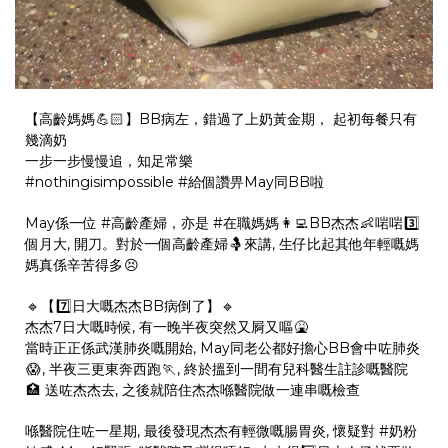
【高齡媽媽
💪🏻
】BB病左，錯過了上奶黃金期， 起初每餐只有
幾滴奶
一步一步慢慢追，知足常樂
#
nothingisimpossible
#
給個讚畀May同BB啦
May係一位
#
高齡產婦
，亦是
#
在職媽媽
👩‍💻
BB杰杰
👶
啱啱
3️⃣
個月大, 開刀。對於一個高齡產婦
🤱
來講, 生仔比起其他年輕嘅媽
媽真係辛苦得多
😣
🔹️
【
7️⃣
日大嘅杰杰BB病倒了】
🔹️
杰杰7日大嘅時候, 有一晚半夜突然又屙又嘔
🤮
當時正正係武漢肺炎嘅開始, May同老公都好擔心BB會中咗肺炎
😱
, 半夜三更東奔西跑
🏃
, 終於搵到一間有兒科醫生註診嘅醫院
🏥
送咗杰杰去, 之後就陪住杰杰喺醫院做一連串嘅檢查
喺醫院住咗一星期, 最後發現杰杰有輕微嘅腸胃炎, 懷疑對
#
奶粉