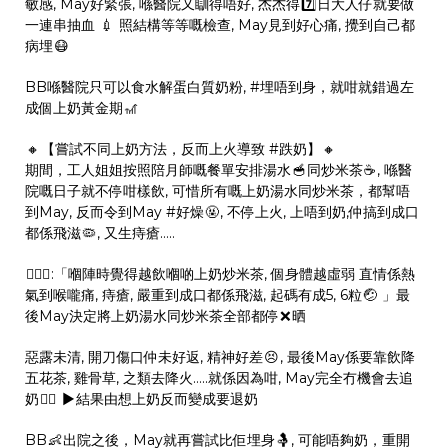
敏感
, May好緊張, 喺醫院又瞓得唔好, 杰杰得
7️⃣
日大人仔就要做
一連串抽血
💉
照結構等等嘅檢查, May見到好心痛, 攪到自己都
病埋
😷
BB喺醫院只可以食水解蛋白質奶粉,
#
埋唔到身
，就咁就錯過左
成個上奶黃金期
🎢
🔸️
【嘗試不同上奶方法，反而上火導致
#
跌奶
】
🔸️
期間，工人姐姐按照陪月師嘅餐單安排湯水
🥣
同炒米茶
☕
, 喺醫
院嘅日子就不停咁樣飲, 可惜所有嘅上奶湯水同炒米茶，都幫唔
到May, 反而令到May
#
好燥
🤬
, 不停上火, 上唔到奶,仲搞到成口
都係飛滋
🦠
, 又生痔瘡…..
💁🏻‍♀️
:「嗰陣時覺得越飲嗰啲上奶炒米茶, 個身體越虛弱 直情係熱
氣到喉嚨痛, 痔瘡, 嚴重到成口都係飛滋, 起碼有成5, 6粒
🤕
」最
後May決定將上奶湯水同炒米茶全部都停
❌
晒
惡露未清, 開刀傷口仲未好返, 精神好差
😣
, 最後May係要靠飲降
五花茶, 雞骨草, 之類去降火…..就係因為咁, May完全冇機會去追
奶
🚴‍♀️
▶️
結果由想上奶反而變成要退奶
BB
👶
出院之後，May就再嘗試比佢埋身
🤱
, 可能唔夠奶，重開