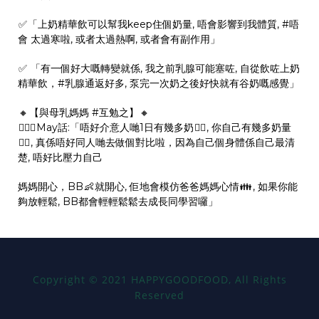
✅
「上奶精華飲可以幫我keep住個奶量, 唔會影響到我體質,
#
唔
會
太過寒啦, 或者太過熱啊, 或者會有副作用」
✅
「有一個好大嘅轉變就係, 我之前乳腺可能塞咗, 自從飲咗上奶
精華飲，
#
乳腺通返好多
, 泵完一次奶之後好快就有谷奶嘅感覺」
🔸
【️與母乳媽媽
#
互勉之
】
🔸️
💁🏻‍♀️
May話:「唔好介意人哋1日有幾多奶
🤷‍♀️
, 你自己有幾多奶量
🤷‍♀️
, 真係唔好同人哋去做個對比啦，因為自己個身體係自己最清
楚, 唔好比壓力自己
媽媽開心，BB
👶
就開心, 佢地會模仿爸爸媽媽心情
👪
, 如果你能
夠放輕鬆, BB都會輕輕鬆鬆去成長同學習囉」
Copyright
©
2021 HAPPYGOODFOOD, All Rights
Reserved