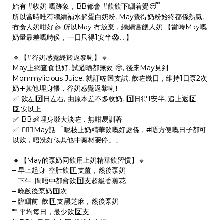
始有
#
收奶
嘅跡象，BB都會
#
飲飲下瞓着覺
😴
所以當時唯有繼續補水解蛋白奶粉, May覺得奶粉始終都係熱氣,
冇食人奶咁好
👍
所以May 冇放棄，繼續嘗餵人奶 【當時May嘅
奶量最差嘅時候，一日只得1安半
😱
….】
🔹
【
#
谷奶感覺終於返黎喇️
】
🔹️
May上網查食乜好, 試過晒都無效
🥺
, 後來May見到
Mommylicious Juice, 就訂咗
🔟
支試, 飲咗幾日，維持1日泵2次
奶
➕
其他埋身餵，谷奶感覺返黎喇
❗
✅
飲左
7️⃣
日左右, 由原本差不多收奶,
1️⃣
日得1安半, 追上返
2️⃣
–
3️⃣
安以上
✅
BB
👶
埋身啜大淡咗，無咁易訓著
✅
💁🏻‍♀️
May話:「呢枝上奶精華飲嘅好處係，
#
唔方便嘅日子都可
以飲
，唔洗好似其他中藥材要停。」
🔸
【️May的泵奶同飲用上奶精華飲習慣】
🔸️
– 早上起身: 空肚飲
1️⃣
支薑，然後泵奶
– 下午: 間唔中都會飲
1️⃣
支超級香蕉花
– 晚飯後泵奶
1️⃣
次
– 臨瞓前: 飲
1️⃣
支黑芝麻，然後泵奶
** 平均每日，最少飲
2️⃣
支