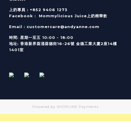
上奶專員 :
+852 9406 1273
Facebook :
Mommylicious Juice上奶精華飲
Email :
customercare@andyanne.com
時間
:
星期一至五
10:00 - 18:00
地址
:
香港新界葵涌葵德街
16-26
號
金德工業大廈
2
座
14
樓
1401
室
Powered by
SHOPLINE Payments
BUY NOW