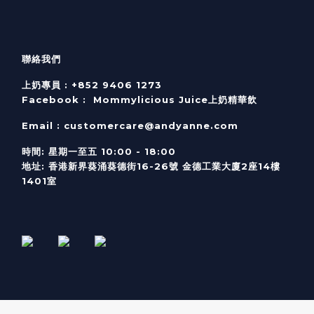
聯絡我們
上奶專員 :
+852 9406 1273
Facebook :
Mommylicious Juice上奶精華飲
Email :
customercare@andyanne.com
時間
:
星期一至五
10:00 - 18:00
地址
:
香港新界葵涌葵德街
16-26
號
金德工業大廈
2
座
14
樓
1401
室