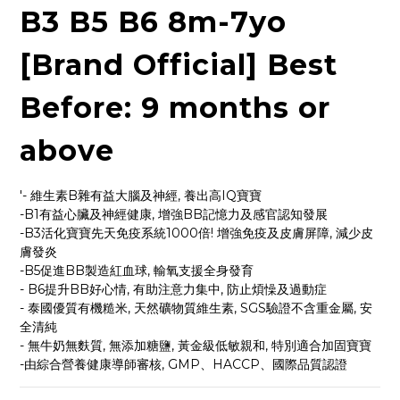
B3 B5 B6 8m-7yo
[Brand Official] Best
Before: 9 months or
above
'- 維生素B雜有益大腦及神經, 養出高IQ寶寶
-B1有益心臟及神經健康, 增強BB記憶力及感官認知發展
-B3活化寶寶先天免疫系統1000倍! 增強免疫及皮膚屏障, 減少皮
膚發炎
-B5促進BB製造紅血球, 輸氧支援全身發育
- B6提升BB好心情, 有助注意力集中, 防止煩懆及過動症
- 泰國優質有機糙米, 天然礦物質維生素, SGS驗證不含重金屬, 安
全清純
- 無牛奶無麩質, 無添加糖鹽, 黃金級低敏親和, 特別適合加固寶寶
-由綜合營養健康導師審核, GMP、HACCP、國際品質認證