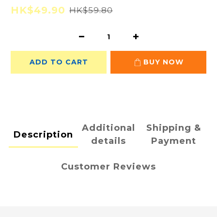
HK$49.90
HK$59.80
ADD TO CART
BUY NOW
Additional
Shipping &
Description
details
Payment
Customer Reviews