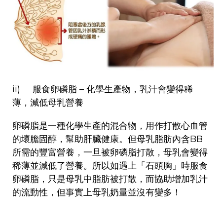
ii) 服食
卵磷脂
– 化學生產物，乳汁會變得稀
薄，減低母乳營養
卵磷脂是一種化學生產的混合物，用作打散心血管
的壞膽固醇，幫助肝臟健康。但母乳脂肪內含BB
所需的豐富營養，一旦被卵磷脂打散，母乳會變得
稀薄並減低了營養。所以如遇上「石頭胸」時服食
卵磷脂，只是母乳中脂肪被打散，而協助增加乳汁
的流動性，但事實上母乳奶量並沒有變多！