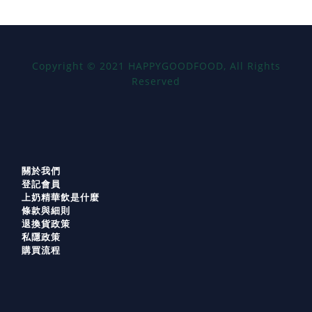
Copyright
©
2021 HAPPYGOODFOOD, All Rights
Reserved
關於我們
登記會員
上奶精華飲是什麼
條款與細則
退換貨政策
私隱政策
購買流程