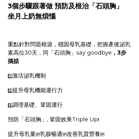
3個步驟跟著做 預防及根治「石頭胸」
坐月上奶無煩惱
重點針對問題根源，穩固母乳基礎，把握產後泌乳
素高位30天，同「石頭胸」say goodbye
，3步
搞掂
激活泌乳機制
1️⃣
提升母乳機能運行力
2️⃣
調理基礎、鞏固運行
3️⃣
預防「石頭胸」, 鞏固效果Triple Up
❗
提升母乳量
乳腺暢通
改善乳質營養
🆙
🆙
🆙