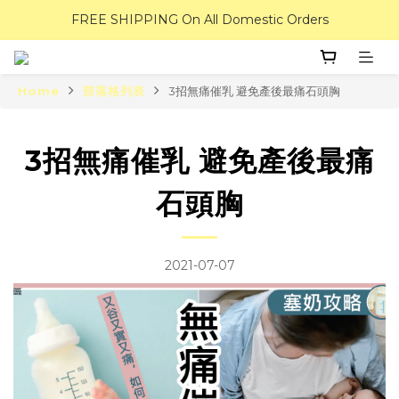
FREE SHIPPING On All Domestic Orders
Home
部落格列表
3招無痛催乳 避免產後最痛石頭胸
3招無痛催乳 避免產後最痛
石頭胸
2021-07-07