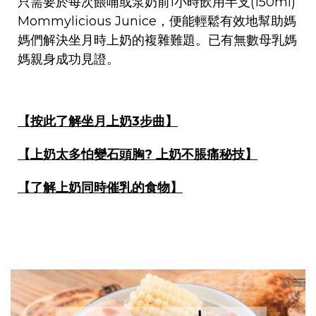
只需要於每次餵哺或泵奶前1小時飲用半支(150ml)
Mommylicious Junice，便能輕鬆有效地幫助媽
媽們解決坐月時上奶的複雜難題。已有無數母乳媽
媽親身成功見證。
【按此了解坐月上奶
3
步曲】
【上奶太多怕變石頭胸? 上奶不脹痛秘技】
【
了解上奶同時催乳的食物
】