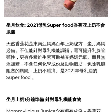
坐月
飲食: 2021母乳Super food香蕉花上奶不會
脹痛
天然香蕉花是東南亞媽媽百年上奶秘方，坐月媽媽
必備。不但能
針對母乳機能調補，還可提升乳腺管
彈性
，更有
多種維生素
可助補充媽媽元氣。而且無
添加糖，不含任何化學成份及動物脂肪，免除乳腺
阻塞的風險，上奶不脹痛。是2021年母乳屆的
Super food 。
坐月
上奶1分鐘準備 針對母乳機能食物
Mommylicious Junice含有獨有成份 – 香蕉花，