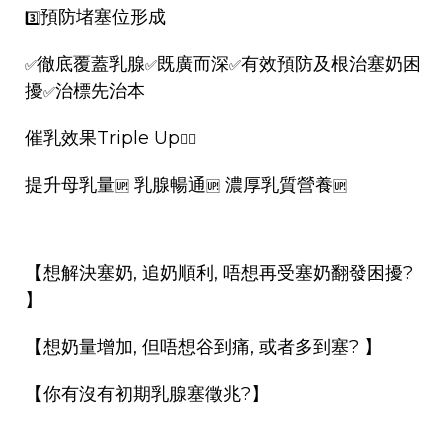
預防堵塞位形成
3️⃣
徹底覆蓋乳腺
既廣而深
有效預防及根治塞奶困
✅
✅
✅
擾
治標先治本
✅
催乳效果Triple Up
👍🏻
提升母乳量
乳腺暢通
濃厚乳質營養
🆙
🆙
🆙
【
想解決塞奶, 追奶順利, 唔想再受塞奶翻發困擾?
】
【
想奶量增加, 但唔想谷到痛, 或者多到塞?
】
【你有沒有初期乳腺塞徵兆?】