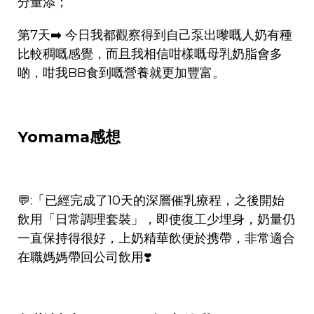
分量添；
第7天➡️ 今日我都觀察得到自己泵出嚟嘅人奶有種
比較稠嘅感覺，而且我相信咁樣嘅母乳奶脂會多
啲，咁我BB食到嘅營養就更加豐富。
Yomama感想
💬:「已經完成了10天的深層催乳療程，之後開始
飲用「日常調理套裝」，即使復工少埋身，奶量仍
一直保持得很好，上奶精華飲便於携帶，非常適合
在職媽媽帶回公司飲用❣️