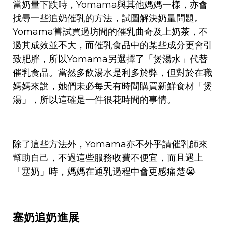
當奶量下跌時，Yomama與其他媽媽一樣，亦會
找尋一些追奶催乳的方法，試圖解決奶量問題。
Yomama嘗試買過坊間的催乳曲奇及上奶茶，不
過其成效並不大，而催乳食品中的某些成分更會引
致肥胖，所以Yomama另選擇了「煲
湯水
」代替
催乳食品。當然多飲湯水是利多於弊，但對於在職
媽媽來說，她們未必每天有時間購買新鮮食材「煲
湯」，所以這確是一件很花時間的事情。
除了這些方法外，Yomama亦不外乎請
催乳師
來
幫助自己，不過這些服務收費不便宜，而且遇上
「塞奶」時，媽媽在通乳過程中會更感痛楚😭
塞奶追奶進展