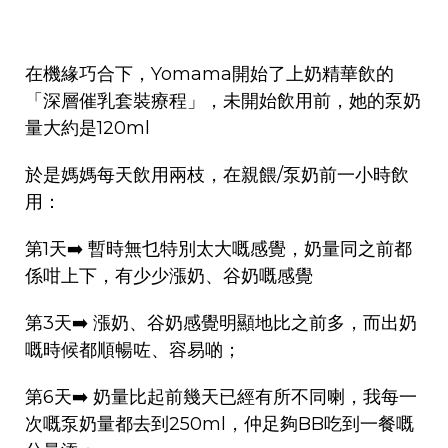
在機緣巧合下，Yomama開始了上奶精華飲的
「
深層催乳套裝療程
」，未開始飲用前，她的泵奶
量大約是120ml
於是媽媽每天飲用兩枝，在親餵/泵奶前一小時飲
用：
第1天➡️ 暫時無乜特別太大嘅感覺，奶量同之前都
係咁上下，有少少漲奶、谷奶嘅感覺
第3天➡️ 漲奶、谷奶感覺明顯地比之前多，而出奶
嘅時候都順暢咗、容易啲；
第6天➡️ 奶量比起前幾天已經有所不同喇，我每一
次嘅泵奶量都去到250ml，仲足夠BB吃到一餐嘅