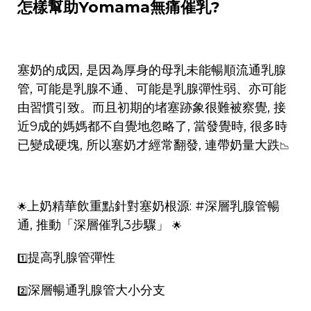
怎樣幫助Yomama無痛催乳?
塞奶的成因, 是因為厚身的母乳未能暢順流通乳腺
管, 可能是乳腺不通、可能是乳腺彈性弱、亦可能
由習慣引致。而且初期的堵塞跡象很難被察覺, 接
近9成的媽媽都不自覺地忽略了, 當發覺時, 很多時
已變成硬塊, 所以塞奶才經常翻發, 連帶奶量大跌
📉
上奶精華飲重點針對塞奶根源:
#深層乳腺管暢
🌟
通
, 推動「深層催乳3步驟」
🌟
提高乳腺管彈性
1️⃣
深層暢通乳腺管大小分支
2️⃣