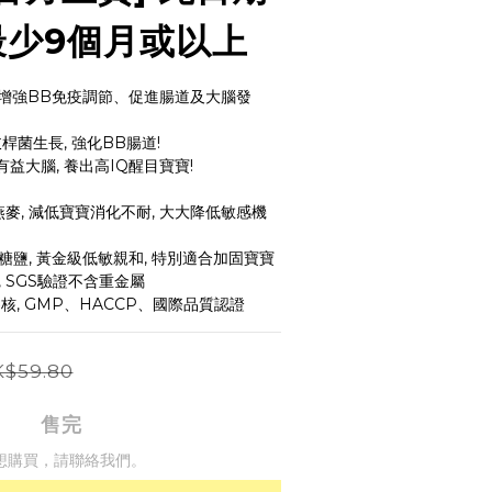
最少9個月或以上
, 增強BB免疫調節、促進腸道及大腦發
桿菌生長, 強化BB腸道!  
有益大腦, 養出高IQ醒目寶寶! 
非燕麥, 減低寶寶消化不耐, 大大降低敏感機
加糖鹽, 黃金級低敏親和, 特別適合加固寶寶
, SGS驗證不含重金屬
核, GMP、HACCP、國際品質認證
$59.80
售完
想購買，請聯絡我們。