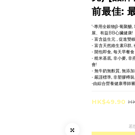
前最佳: 
'-專用全穀物β-葡聚醣
展、有益BB心臟健康!
- 富含益生元 , 促進雙岐
- 富含天然維生素B群, 
- 開包即食, 每天早餐食
- 糙米基底, 非小麥, 
會!
- 無牛奶無麩質, 無添
- 嚴謹標準, 非塑膠樽裝
-由綜合營養健康導師審
HK$49.90
HK
若