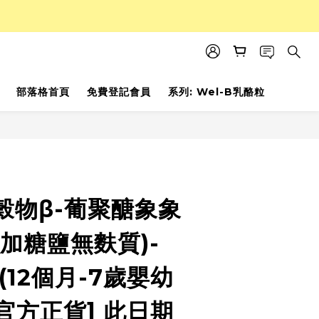
部落格首頁
免費登記會員
系列: Wel-B乳酪粒
穀物β-葡聚醣象象
加糖鹽無麩質)-
(12個月-7歲嬰幼
牌官方正貨] 此日期