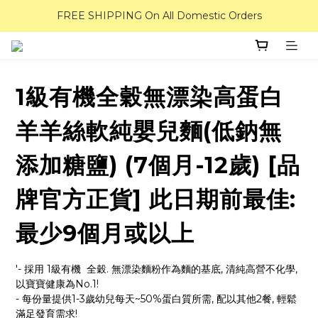
FREE SHIPPING On All Domestic Orders
1級有機全穀無漂染高蛋白
羊羊絲軟純嬰兒麵(低鈉無
添加糖鹽) (7個月-12歲) [品
牌官方正貨] 此日期前最佳:
最少9個月或以上
'- 採用 1級有機  全穀. 無漂染麵粉作為麵的基底, 清純高營不化學, 
以寶寶健康為No.1! 
- 每份量提供1-3歲幼兒每天~50%蛋白質所需, 配以其他2餐, 輕鬆
滿足發育需求!