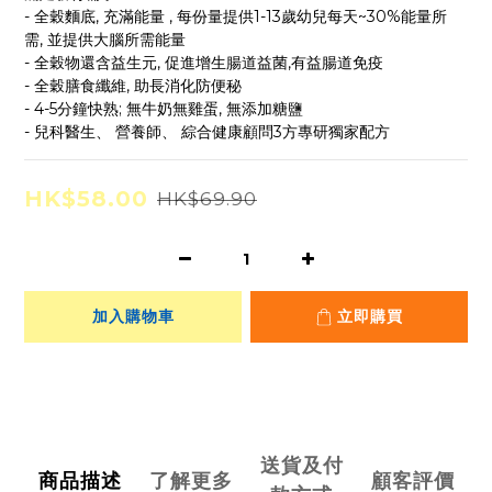
- 全穀麵底, 充滿能量 , 每份量提供1-13歲幼兒每天~30%能量所
需, 並提供大腦所需能量
- 全穀物還含益生元, 促進增生腸道益菌,有益腸道免疫
- 全穀膳食纖維, 助長消化防便秘
- 4-5分鐘快熟; 無牛奶無雞蛋, 無添加糖鹽
- 兒科醫生、 營養師、 綜合健康顧問3方專研獨家配方
HK$58.00
HK$69.90
加入購物車
立即購買
送貨及付
商品描述
了解更多
顧客評價