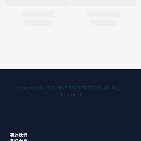
Copyright
©
2021 HAPPYGOODFOOD, All Rights
Reserved
關於我們
登記會員