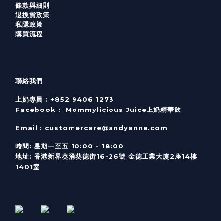
條款與細則
退換貨政策
私隱政策
購買流程
聯絡我們
上奶專員 :
+852 9406 1273
Facebook :
Mommylicious Juice上奶精華飲
Email :
customercare@andyanne.com
時間
:
星期一至五
10:00 - 18:00
地址
:
香港新界葵涌葵德街
16-26
號
金德工業大廈
2
座
14
樓
1401
室