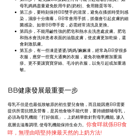
母乳媽媽盡量避免飲用牛奶(奶粉)、食用雞蛋等等。
第三步，要時刻保持BB雙手的清潔，避免在搔抓時受到感
染，濕疹十分痛癢，BB常會用手抓，抓傷會引起皮膚的細
菌感染。如替BB帶手套，必需經常清洗及更換。
第四步，不能用鹼性強的肥皂和熱水去洗患處皮膚。肥皂
和熱水會洗掉患者表面的油脂皮膚，使皮膚更加乾燥，還
會刺激肌膚。
第五步，有一些凍是婆婆/媽媽/嫲嫲凍，經常為BB穿很多
衣服，應穿一些寬大通爽的衣服，避免衣物摩擦加重濕
疹。更不要讓寶寶穿絲、毛冷的衣服，以免引起或加重過
敏。
BB健康發展最重要一步
母乳不但是也最低致敏原的初生嬰兒食物，而且能因應BB需要
提供所需抗體及營養，是其他食物不能代替，要持續餵哺母乳，
必須為母乳機能「打好個底」，上奶精華飲針對母乳機能, 滲入
你食咩就係BB食
底層去滋養調理, 使母乳機能保持生命力。
咩，無理由唔堅持揀最天然的上奶方法!