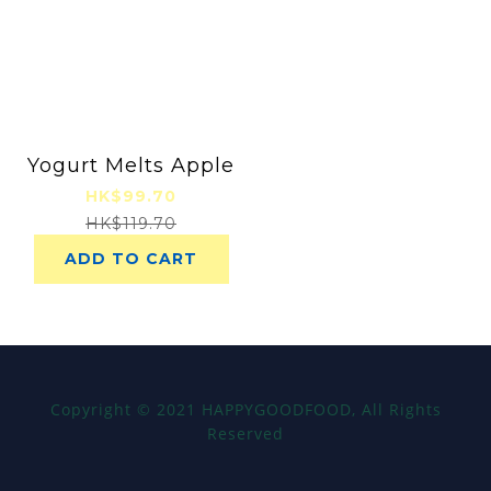
Yogurt Melts Apple
HK$99.70
HK$119.70
ADD TO CART
Copyright
©
2021 HAPPYGOODFOOD, All Rights
Reserved