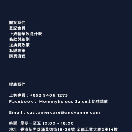
關於我們
登記會員
上奶精華飲是什麼
條款與細則
退換貨政策
私隱政策
購買流程
聯絡我們
上奶專員 :
+852 9406 1273
Facebook :
Mommylicious Juice上奶精華飲
Email :
customercare@andyanne.com
時間
:
星期一至五
10:00 - 18:00
地址
:
香港新界葵涌葵德街
16-26
號
金德工業大廈
2
座
14
樓