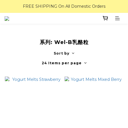
FREE SHIPPING On All Domestic Orders
系列: Wel-B乳酪粒
Sort by
24 Items per page