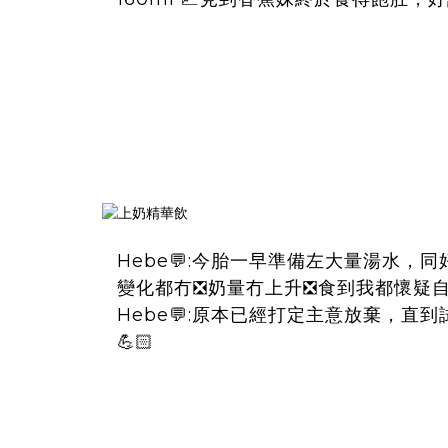
Hebe💬:今胎一早準備左大量湯水
變化都冇❎奶量冇上升❎食到我都懷疑自己係
Hebe💬:原本已經打定主意放棄，直到
💪🏻