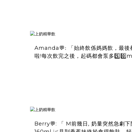
Amanda
💬
:
「始終飲係媽媽飲，最後
!
5️⃣0️⃣
啦
每次飲完之後，起碼都會泵多
Berry
:
M
,
💬
「
前幾日
奶量突然急劇下
160ml
📈見到香蕉妹終於食得飽肚，好