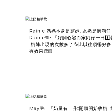
Rainie
,
媽媽本身是窮媽
泵奶是滴滴仔
Rainie
5️⃣
💬
:
「
好開心🥰而家阿仔一日
奶陣出現的次數多了💦比以往順暢好
有效果👏🏻
May
「奶量有上升❗開頭開始收奶
,
💬
: