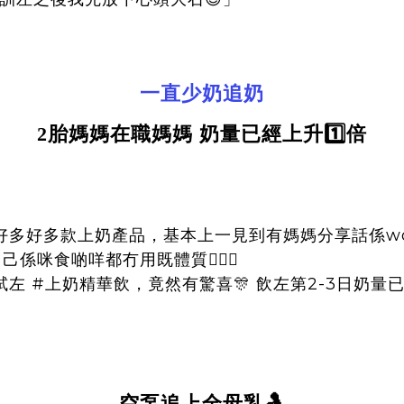
一直少奶追奶
2
胎媽媽
在職媽媽
奶量已經上升
1️⃣
倍
，同好多好多款上奶產品，基本上一見到有媽媽分享話係w
咪食啲咩都冇用既體質🤦🏻‍♀️
試左 #上奶精華飲，竟然有驚喜🎊 飲左第2-3日奶量
空泵追上全母乳🤱