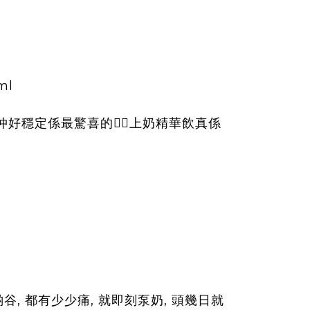
ml
好穩定係最驚喜的👍🏻上奶精華飲真係
,
,
,
啲谷
都有少少痛
就即刻泵奶
頭幾日就