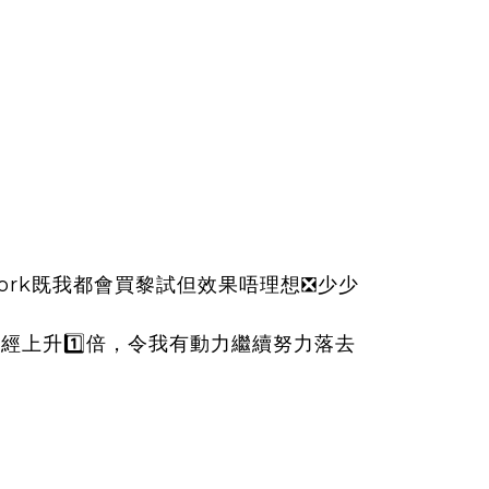
ork既我都會買黎試但效果唔理想❎少少
已經上升1️⃣倍，令我有動力繼續努力落去