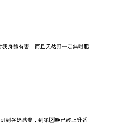
對我身體有害，而且天然野一定無咁肥
eel
2️⃣
到谷奶感覺，到第
晚已經上升番