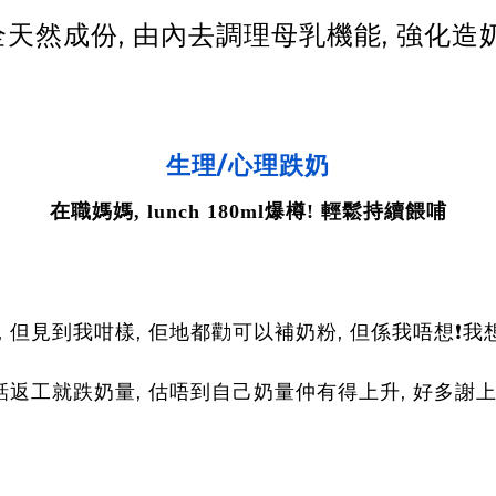
ce採用全天然成份, 由內去調理母乳機能, 強
生理/心理跌奶
在職媽媽
, lunch 180ml
爆樽
!
輕鬆持續餵哺
人奶, 但見到我咁樣, 佢地都勸可以補奶粉, 但係我唔想❗
人講話返工就跌奶量, 估唔到自己奶量仲有得上升, 好多謝