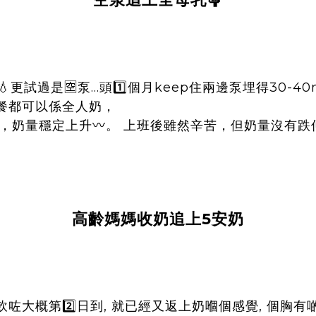
…
1️⃣
keep
30-40
更試過是🈳泵
頭
個月
住兩邊泵埋得
餐都可以係全人奶，
多，奶量穩定上升
〰️
。
上班後雖然辛苦，但奶量沒有跌仲
高齡媽媽收奶追上5安奶
2️⃣
,
,
飲咗大概第
日到
就已經又返上奶嗰個感覺
個胸有