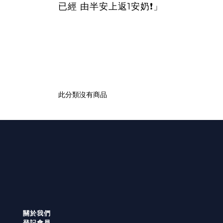
1
已經
由半安上返
安奶
❗」
此分類沒有商品
關於我們
登記會員