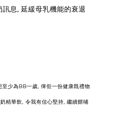
化造奶訊息, 延緩母乳機能的衰退
我想至少為BB一歲, 俾佢一份健康既禮物
上奶精華飲, 令我有信心堅持, 繼續餵哺