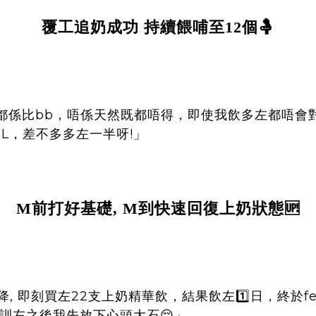
覆工追奶成功 持續餵哺至
12
個
🤱
bb
都係比
，唔係天然既都唔得，即使我飲多左都唔會
mL
!」
，差不多多左
一
半呀
M
前打好基礎
, M
到快速回復上奶狀態🆙
,
22
1️⃣
f
降
即刻買左
支上奶精華飲，結果飲左
日，終於
訓左之後我先放下心頭大石😌」