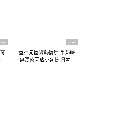
售完
售完
重可
益生元益腸動物餅-牛奶味
小麥
(無漂染天然小麥粉 日本植
12
物性益生元) 12個月-6歲嬰
幼兒