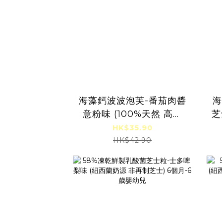
海藻鈣波波泡芙-番茄肉醬
海
意粉味 (100%天然 高鈣
芝
鐵質) 12個月-6歲嬰幼兒
鈣
HK$35.90
HK$42.90