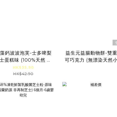
藻鈣波波泡芙-士多啤梨
益生元益腸動物餅-雙
士蛋糕味 (100%天然 高
可巧克力 (無漂染天然
 鐵質) 12個月-6歲嬰幼
粉 日本植物性益生元) 
HK$35.90
兒
個月-6歲嬰幼兒
HK$42.90