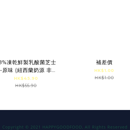
58%凍乾鮮製乳酸菌芝士
補差價
-原味 (紐西蘭奶源 非再
HK$1.00
芝士) 6個月-6歲嬰幼兒
HK$1.00
HK$45.90
HK$55.90
Copyright
©
2021 HAPPYGOODFOOD, All Rights Reserved