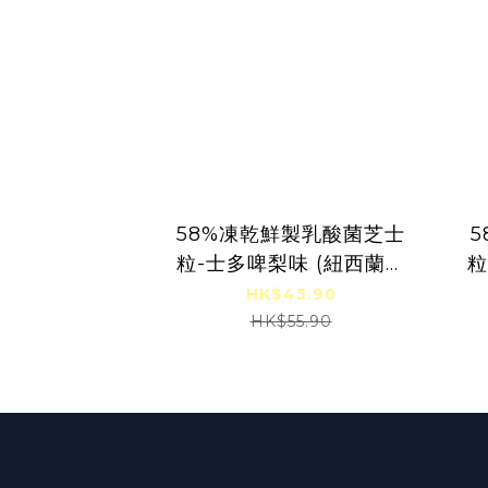
58%凍乾鮮製乳酸菌芝士
粒-士多啤梨味 (紐西蘭奶
粒
源 非再制芝士) 6個月-6歲
制
HK$45.90
嬰幼兒
HK$55.90